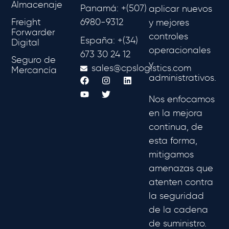
Almacenaje
Panamá: +(507)
aplicar nuevos
Freight
6980-9312
y mejores
Forwarder
controles
España: +(34)
Digital
operacionales
673 30 24 12
Seguro de
y
sales@cpslogistics.com
Mercancía
administrativos.
Nos enfocamos
en la mejora
continua, de
esta forma,
mitigamos
amenazas que
atenten contra
la seguridad
de la cadena
de suministro.