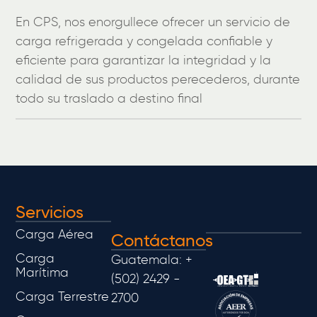
En CPS, nos enorgullece ofrecer un servicio de
carga refrigerada y congelada confiable y
eficiente para garantizar la integridad y la
calidad de sus productos perecederos, durante
todo su traslado a destino final
Servicios
Carga Aérea
Contáctanos
Carga
Guatemala: +
Marítima
(502) 2429 -
Carga Terrestre
2700