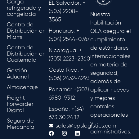
Carga
EL Salvador: +
refrigerada y
(503) 2208-
congelada
Nuestra
3565
habilitación
Centro de
Distribución en
Honduras: +
OEA asegura el
Miami
(504) 2544-0767
cumplimiento
Centro de
de estándares
Nicaragua: +
Distribución en
internacionales
(505) 2223-2360
Guatemala
en materia de
Costa Rica: +
Gestión
seguridad;
Aduanal
(506) 2432-4293
además de
Almacenaje
Panamá: +(507)
aplicar nuevos
Freight
6980-9312
y mejores
Forwarder
controles
España: +(34)
Digital
operacionales
673 30 24 12
Seguro de
y
sales@cpslogistics.com
Mercancía
administrativos.