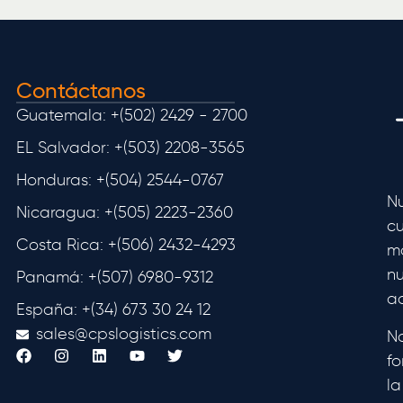
Contáctanos
Guatemala: +(502) 2429 - 2700
EL Salvador: +(503) 2208-3565
Honduras: +(504) 2544-0767
Nu
Nicaragua: +(505) 2223-2360
cu
Costa Rica: +(506) 2432-4293
m
nu
Panamá: +(507) 6980-9312
ad
España: +(34) 673 30 24 12
sales@cpslogistics.com
No
f
la