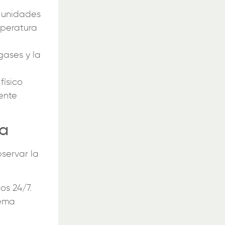
 unidades
mperatura
ases y la
físico
ente
va
bservar la
os 24/7.
tema