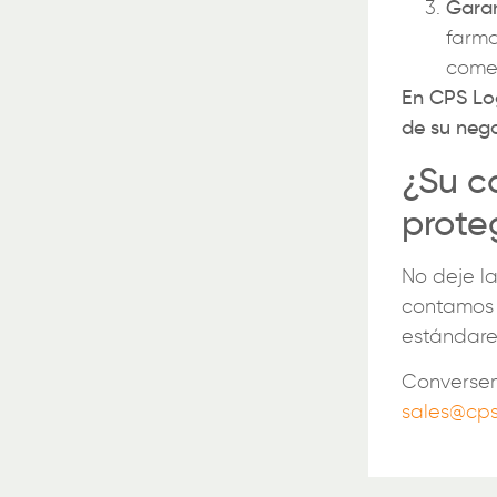
Garan
farma
comer
En CPS Log
de su nego
¿Su c
prote
No deje la
contamos 
estándare
Conversem
sales@cps