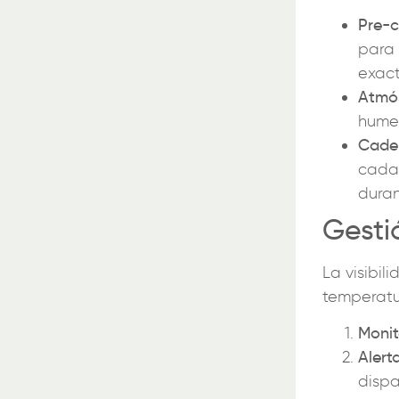
Pre-c
para 
exact
Atmós
humed
Cade
cada 
duran
Gesti
La visibil
temperatu
Monit
Alerta
dispa