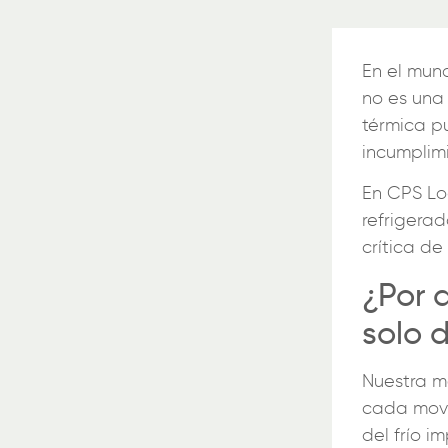
En el mund
no es una
térmica p
incumplimi
En CPS Lo
refrigerad
crítica de
¿Por 
solo 
Nuestra m
cada movi
del frío i