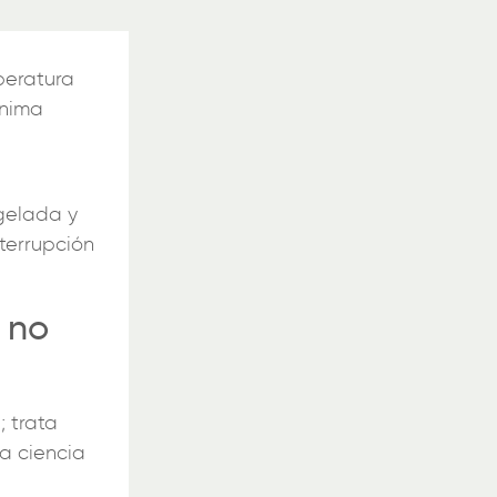
peratura
ínima
gelada y
nterrupción
 no
 trata
a ciencia