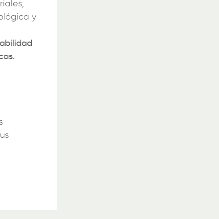
iales,
ológica y
abilidad
cas.
s
sus